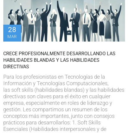
28
MAR
CRECE PROFESIONALMENTE DESARROLLANDO LAS
HABILIDADES BLANDAS Y LAS HABILIDADES
DIRECTIVAS
Para los profesionistas en Tecnologías de la
Información y Tecnologías Computacionales,
las soft skills (habilidades blandas) y las habilidades
directivas son claves para el éxito en cualquier
empresa, especialmente en roles de liderazgo y
gestión. Les compartimos un resumen de los
conceptos más importantes, junto con consejos
prácticos para desarrollarlos: 1. Soft Skills
Esenciales (Habilidades interpersonales y de