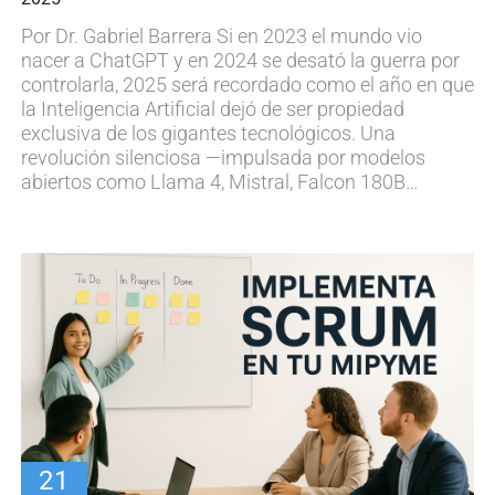
Por Dr. Gabriel Barrera Si en 2023 el mundo vio
nacer a ChatGPT y en 2024 se desató la guerra por
controlarla, 2025 será recordado como el año en que
la Inteligencia Artificial dejó de ser propiedad
exclusiva de los gigantes tecnológicos. Una
revolución silenciosa —impulsada por modelos
abiertos como Llama 4, Mistral, Falcon 180B…
21