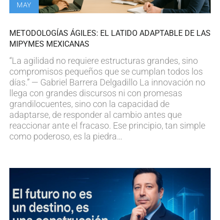
MAY
METODOLOGÍAS ÁGILES: EL LATIDO ADAPTABLE DE LAS
MIPYMES MEXICANAS
“La agilidad no requiere estructuras grandes, sino
compromisos pequeños que se cumplan todos los
días.” — Gabriel Barrera Delgadillo La innovación no
llega con grandes discursos ni con promesas
grandilocuentes, sino con la capacidad de
adaptarse, de responder al cambio antes que
reaccionar ante el fracaso. Ese principio, tan simple
como poderoso, es la piedra…