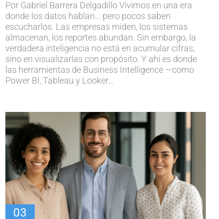
Por Gabriel Barrera Delgadillo Vivimos en una era
donde los datos hablan… pero pocos saben
escucharlos. Las empresas miden, los sistemas
almacenan, los reportes abundan. Sin embargo, la
verdadera inteligencia no está en acumular cifras,
sino en visualizarlas con propósito. Y ahí es donde
las herramientas de Business Intelligence —como
Power BI, Tableau y Looker…
03