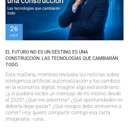
26
ABR
EL FUTURO NO ES UN DESTINO, ES UNA
CONSTRUCCIÓN: LAS TECNOLOGÍAS QUE CAMBIARÁN
TODO
Esta mañana, mientras revisaba las noticias sobre
inteligencia artificial, automatización y los cambios
en la economía digital, imaginé algo extraordinario:
¿y si pudiera recibir un mensaje de mí mismo desde
el 2029? ¿Qué me advertiría? ¿Qué oportunidades no
debería dejar pasar? ¿Qué riesgos debo atreverme a
correr? Hoy quiero compartir contigo esa carta
imaginaria —una…