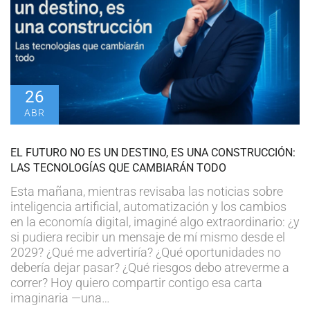
26
ABR
EL FUTURO NO ES UN DESTINO, ES UNA CONSTRUCCIÓN:
LAS TECNOLOGÍAS QUE CAMBIARÁN TODO
Esta mañana, mientras revisaba las noticias sobre
inteligencia artificial, automatización y los cambios
en la economía digital, imaginé algo extraordinario: ¿y
si pudiera recibir un mensaje de mí mismo desde el
2029? ¿Qué me advertiría? ¿Qué oportunidades no
debería dejar pasar? ¿Qué riesgos debo atreverme a
correr? Hoy quiero compartir contigo esa carta
imaginaria —una…