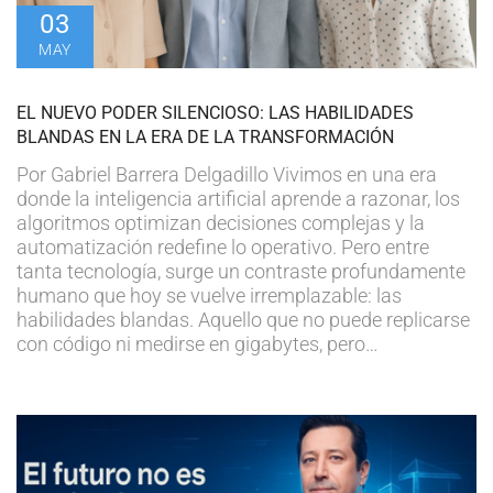
03
MAY
EL NUEVO PODER SILENCIOSO: LAS HABILIDADES
BLANDAS EN LA ERA DE LA TRANSFORMACIÓN
Por Gabriel Barrera Delgadillo Vivimos en una era
donde la inteligencia artificial aprende a razonar, los
algoritmos optimizan decisiones complejas y la
automatización redefine lo operativo. Pero entre
tanta tecnología, surge un contraste profundamente
humano que hoy se vuelve irremplazable: las
habilidades blandas. Aquello que no puede replicarse
con código ni medirse en gigabytes, pero…