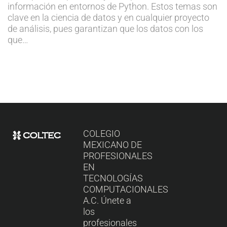
información en entornos de Python. Estos temas son
clave en la ciencia de datos y en cualquier proyecto
de análisis, pues garantizan que los datos con los
que…
COLEGIO
MEXICANO DE
PROFESIONALES
EN
TECNOLOGÍAS
COMPUTACIONALES
A.C. Únete a
los
profesionales