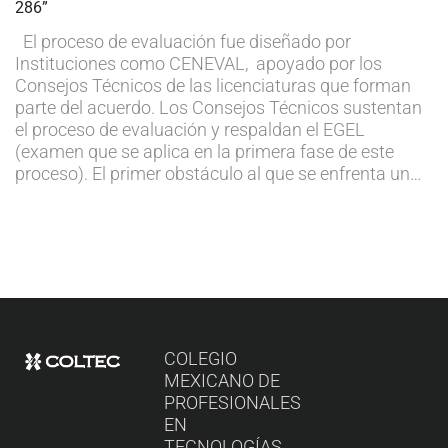
286”
El proceso de evaluación fue diseñado por
Instituciones como CENEVAL, apoyado por los
Consejos Técnicos de las licenciaturas que forman
parte del acuerdo. Los Consejos Técnicos sustentan
el proceso de evaluación y respaldan el EGEL
(examen que se aplica en la primera fase de este
proceso). El primer obstáculo al que se enfrenta un…
COLEGIO
MEXICANO DE
PROFESIONALES
EN
TECNOLOGÍAS