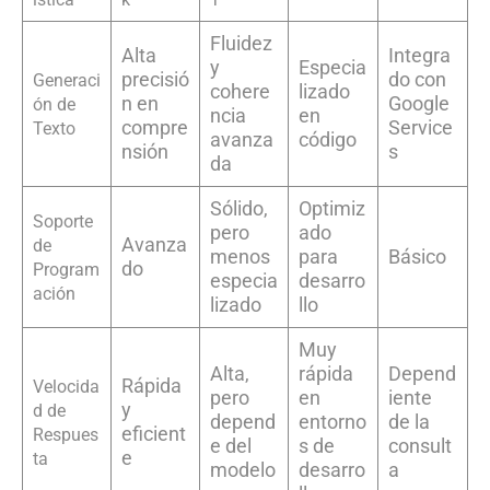
Fluidez
Alta
Integra
y
Especia
precisió
do con
Generaci
cohere
lizado
n en
Google
ón de
ncia
en
compre
Service
Texto
avanza
código
nsión
s
da
Sólido,
Optimiz
Soporte
pero
ado
Avanza
de
menos
para
Básico
do
Program
especia
desarro
ación
lizado
llo
Muy
Alta,
rápida
Depend
Rápida
Velocida
pero
en
iente
y
d de
depend
entorno
de la
eficient
Respues
e del
s de
consult
e
ta
modelo
desarro
a