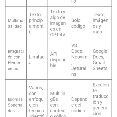
llo
Texto y
Texto
Texto,
algo de
princip
Solo
imágen
Multimo
imágen
alment
código
es y
dalidad
es en
e
más
GPT-4V
VS
Code,
Google
Integraci
API
Limitad
Neovim
Docs,
ón con
disponi
a
,
Gmail,
Herrami
ble
JetBrai
Sheets
entas
ns
Excelen
Varios,
te
con
Multilin
traducc
enfoqu
güe
Depend
Idiomas
ión y
e en
con
e del
Soporta
genera
técnico
context
código
dos
ción
/científi
o sólido